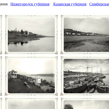
ерния
Нижегородск губерния
Казанская губерния
Симбирская