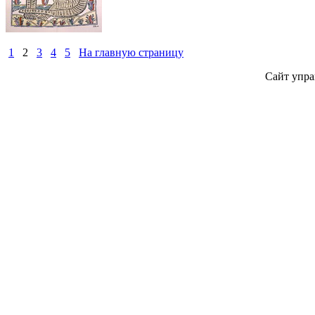
1
2
3
4
5
На главную страницу
Сайт упра