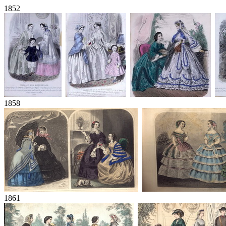
1852
1858
1861