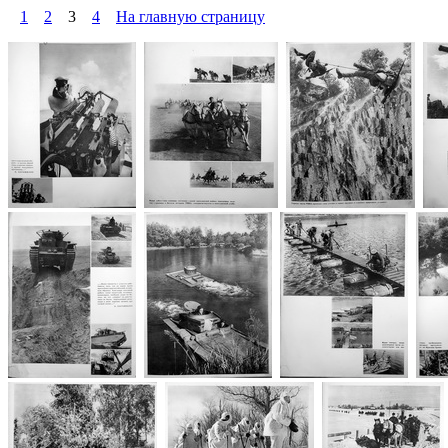
1
2
3
4
На главную страницу