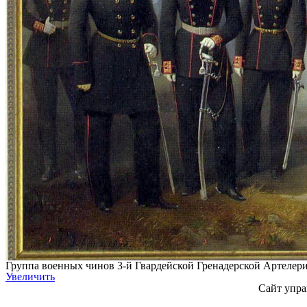
Группа военных чинов 3-й Гвардейской Гренадерской Артелер
Увеличить
Сайт упра