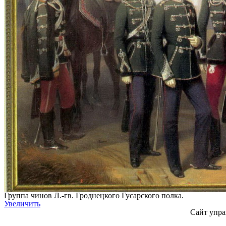
Группа чинов Л.-гв. Гроднецкого Гусарского полка.
Увеличить
Сайт упра