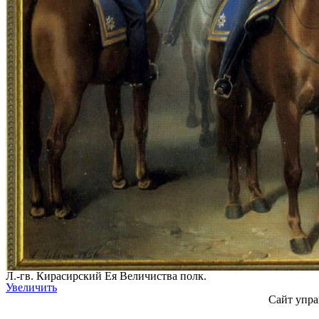
Л.-гв. Кирасирский Ея Величиства полк.
Увеличить
Сайт упра