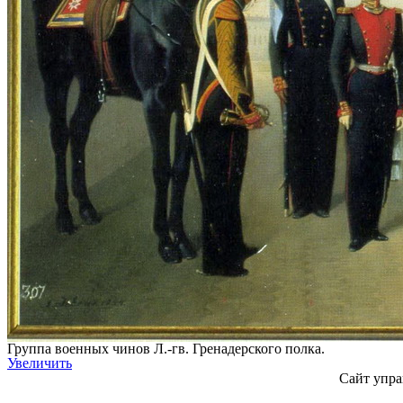
Группа военных чинов Л.-гв. Гренадерского полка.
Увеличить
Сайт упра