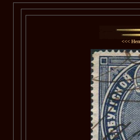
<<<
Неп