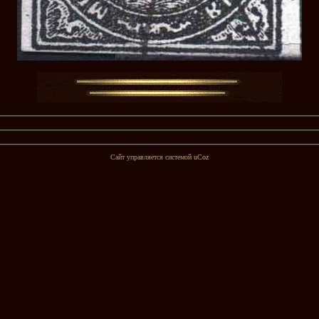
Сайт управляется системой
uCoz