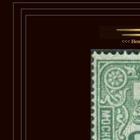
<<<
Неп