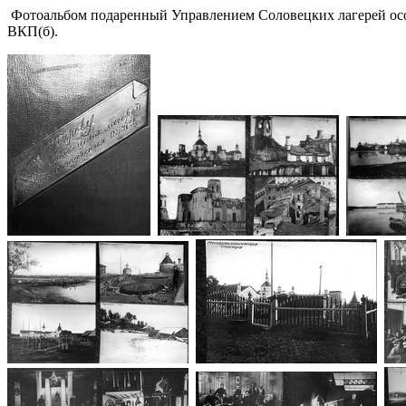
Фотоальбом подаренный Управлением Соловецких лагерей осо
ВКП(б).