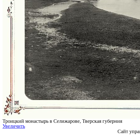
Троицкий монастырь в Селижарове, Тверская губерния
Увеличить
Сайт упра