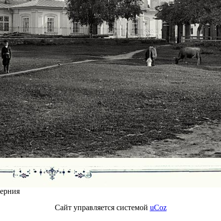
берния
Сайт управляется системой
uCoz