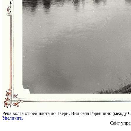
Река волга от бейшлота до Твери. Вид села Горышино (между С
Увеличить
Сайт упра