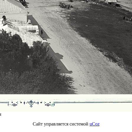
я
Сайт управляется системой
uCoz