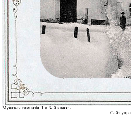
Мужская гимназiя. 1 и 3-iй классъ
Сайт упра