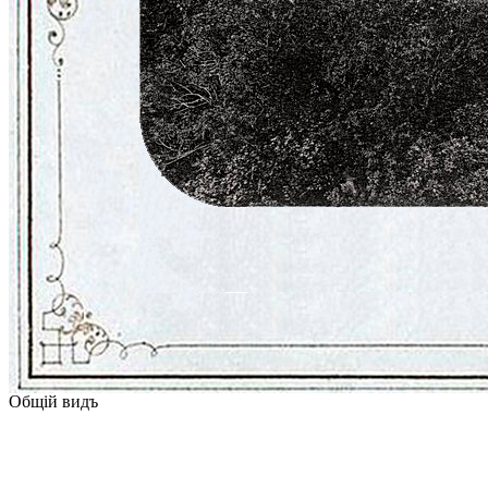
Общiй видъ