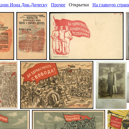
екции Иона Дик-Дическу
Прочее
Открытки
На главную стран