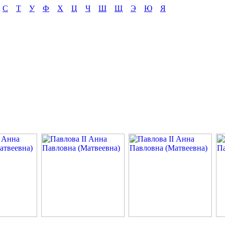
С
Т
У
Ф
Х
Ц
Ч
Ш
Щ
Э
Ю
Я