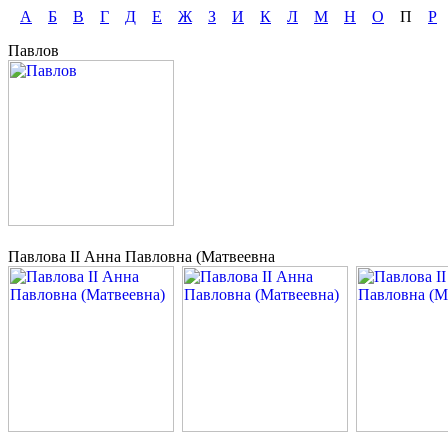
А
Б
В
Г
Д
Е
Ж
З
И
К
Л
М
Н
О
П
Р
Павлов
Павлова II Анна Павловна (Матвеевна