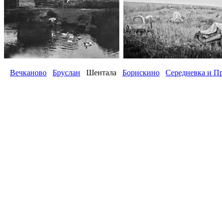
Вечканово
Бруслан
Шентала
Борискино
Середневка и П