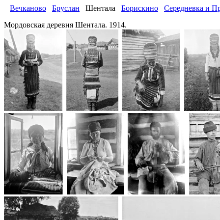
Вечканово
Бруслан
Шентала
Борискино
Середневка и П
Мордовская деревня Шентала. 1914.