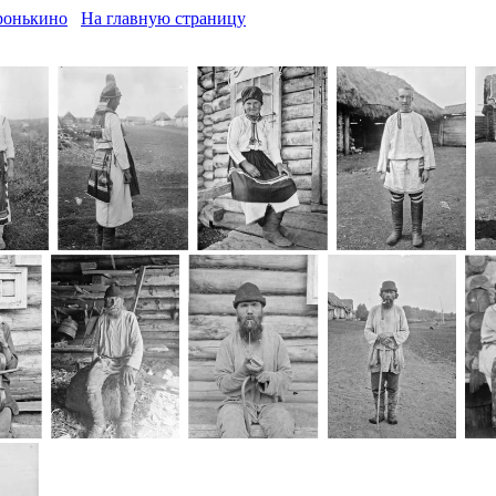
ронькино
На главную страницу