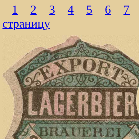
1
2
3
4
5
6
7
страницу