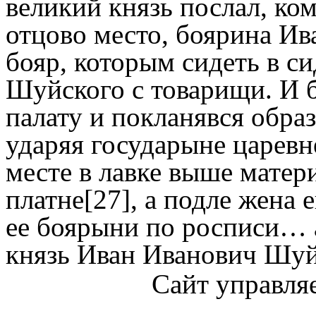
великий князь послал, ко
отцово место, боярина Ив
бояр, которым сидеть в с
Шуйского с товарищи. И 
палату и покланявся обра
ударяя государыне царевн
месте в лавке выше матери
платне[27], а подле жена 
ее боярыни по росписи… а
князь Иван Иванович Шуй
Сайт управля