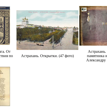
га. От
Астрахань.
ствия по
Астрахань. Открытки. (47 фото)
памятника 
Александру I